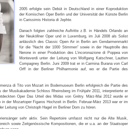
2005 erfolgte sein Debüt in Deutschland in einer Koproduktion
der Komischen Oper Berlin und der Universität der Künste Berlin
in Carissimis Historia di Jephte.
Danach folgten zahlreiche Auftritte z.B. in Händels Orlando an
der Neuköllner Oper und in Luxemburg, im Juli 2008 als Solist
anlässlich des Classic Open Air in Berlin am Gendarmenmarkt
für die “Nacht der 1000 Stimmen” sowie in der Hauptrolle des
Nerone in einer Produktion des L’incoronazione di Poppea von
Monteverdi unter der Leitung von Wolfgang Katschner, Lautten
Compagney Berlin. Juni 2009 trat er in Carmina Burana von Carl
Orff in der Berliner Philharmonie auf, wo er die Partie des
emenza di Tito von Mozart im Bodemuseum Berlin erfolgreich die Partie des
der Musikakademie Schloss Rheinsberg im Frühjahr 2011, interpretierte er
ntdeckten Oper Das Urteil des Midas von Grétry. März-Mai 2012 wurde er
o in der Mozartoper Figaros Hochzeit in Berlin. Februar-März 2013 war er im
er Leitung von Christoph Hagel im Berliner Dom zu hören.
riensänger sehr aktiv. Sein Repertoire umfasst nicht nur die Alte Musik,
reich sowie Zeitgenössische Kompositionen, die er u.a. an der Staatsoper