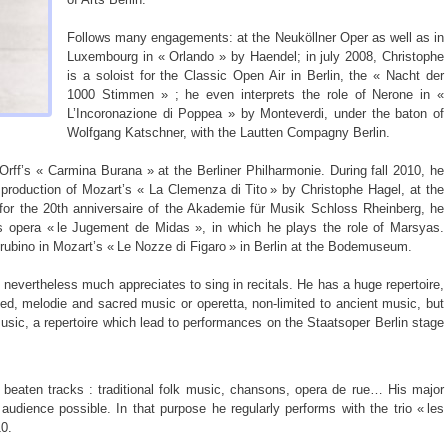
Follows many engagements: at the Neuköllner Oper as well as in
Luxembourg in « Orlando » by Haendel; in july 2008, Christophe
is a soloist for the Classic Open Air in Berlin, the « Nacht der
1000 Stimmen » ; he even interprets the role of Nerone in «
L
’
Incoronazione di Poppea » by Monteverdi, under the baton of
Wolfgang Katschner, with the Lautten Compagny Berlin.
Orff’s « Carmina Burana » at the Berliner Philharmonie.
During fall 2010, he
 production of Mozart’s « La Clemenza di Tito » by Christophe Hagel, at the
for the 20th anniversaire of the Akademie für Musik Schloss Rheinberg, he
s opera
«
le Jugement de Midas
»
, in which he plays the role of Marsyas.
rubino in Mozart’s « Le Nozze di Figaro » in Berlin at the Bodemuseum.
e nevertheless much appreciates to sing in recitals. He has a huge repertoire,
ied, melodie and sacred music or operetta, non-limited to ancient music, but
usic, a repertoire which lead to performances on the Staatsoper Berlin stage
e beaten tracks : traditional folk music, chansons, opera de rue… His major
t audience possible. In that purpose he regularly performs with the trio « les
10.