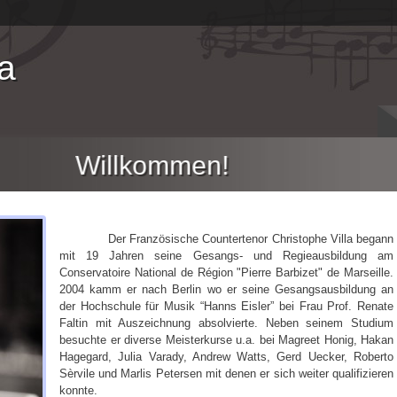
la
Willkommen!
Der Französische Countertenor Christophe Villa begann
mit 19 Jahren seine Gesangs- und Regieausbildung am
Conservatoire National de Région "Pierre Barbizet" de Marseille.
2004 kamm er nach Berlin wo er seine Gesangsausbildung an
der Hochschule für Musik “Hanns Eisler” bei Frau Prof. Renate
Faltin mit Auszeichnung absolvierte. Neben seinem Studium
besuchte er diverse Meisterkurse u.a. bei Magreet Honig, Hakan
Hagegard, Julia Varady, Andrew Watts, Gerd Uecker, Roberto
Sèrvile und Marlis Petersen mit denen er sich weiter qualifizieren
konnte.