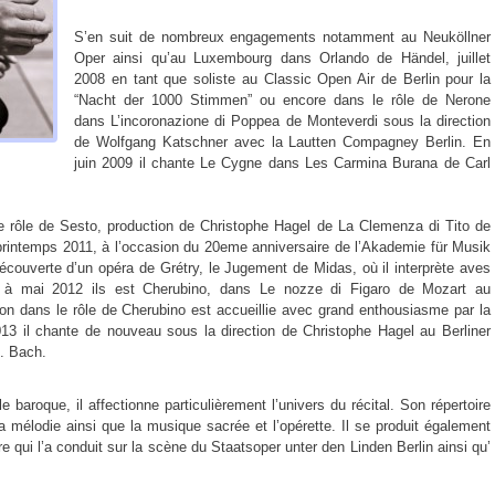
S’en suit de nombreux engagements notamment au Neuköllner
Oper ainsi qu’au Luxembourg dans Orlando de Händel, juillet
2008 en tant que soliste au Classic Open Air de Berlin pour la
“Nacht der 1000 Stimmen” ou encore dans le rôle de Nerone
dans L’incoronazione di Poppea de Monteverdi sous la direction
de Wolfgang Katschner avec la Lautten Compagney Berlin. En
juin 2009 il chante Le Cygne dans Les Carmina Burana de Carl
e rôle de Sesto, production de Christophe Hagel de La Clemenza di Tito de
intemps 2011, à l’occasion du 20eme anniversaire de l’Akademie für Musik
découverte d’un opéra de Grétry, le Jugement de Midas, où il interprète aves
à mai 2012 ils est Cherubino, dans Le nozze di Figaro de Mozart au
on dans le rôle de Cherubino est accueillie avec grand enthousiasme par la
013 il chante de nouveau sous la direction de Christophe Hagel au Berliner
. Bach.
le baroque, il affectionne particulièrement l’univers du récital. Son répertoire
la mélodie ainsi que la musique sacrée et l’opérette. Il se produit également
re qui l’a conduit sur la scène du Staatsoper unter den Linden Berlin ainsi qu’