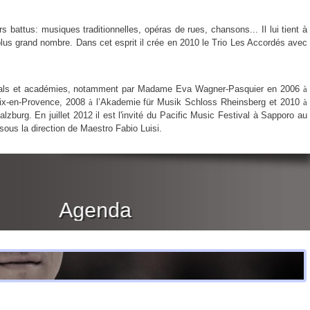
rs battus: musiques traditionnelles, opéras de rues, chansons... Il lui tient à
plus grand nombre. Dans cet esprit il crée en 2010 le Trio Les Accordés avec
estivals et académies, notamment par Madame Eva Wagner-Pasquier en 2006
à
ix-en-Provence, 2008
à
l’Akademie für Musik Schloss Rheinsberg et 2010
à
rg. En juillet 2012 il est l'invité du Pacific Music Festival à Sapporo au
sous la direction de Maestro Fabio Luisi.
Agenda