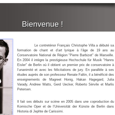
Bienvenue !
Le contreténor Français Christophe Villa a débuté sa
formation de chant et d’art lyrique à l’âge de 19 ans au
Conservatoire National de Région "Pierre Barbizet" de Marseille.
En 2004 il intègre la prestigieuse Hochschule für Musik "Hanns
Eisler" de Berlin où il obtient un premier prix de conservatoire à
l’unanimité et avec les félicitations de jury. En parallèle à ses
études auprès de son professeur Renate Faltin, il a bénéficié des
enseignements de Magreet Honig, Hakan Hagegard, Julia
Varady, Andrew Watts, Gerd Uecker, Roberto Sèrvile et Marlis
Petersen.
Il fait ses débuts sur scène en 2005 dans une coproduction du
Komische Oper et de l’Universität der Künste de Berlin dans
Historia di Jephte de Carissimi.