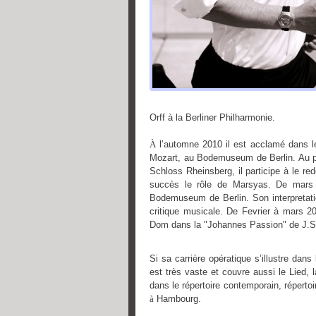
Orff à la Berliner Philharmonie.
À
l’automne 2010 il est acclamé dans l
Mozart, au Bodemuseum de Berlin. Au pr
Schloss Rheinsberg, il participe à le re
succès le rôle de Marsyas. De mars 
Bodemuseum de Berlin. Son interpretati
critique musicale. De Fevrier à mars 2
Dom dans la "Johannes Passion" de J.S
Si sa carrière opératique s’illustre dans 
est très vaste et couvre aussi le Lied, 
dans le répertoire contemporain, répertoi
à
Hambourg.